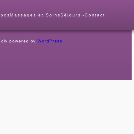
opos
Massages et Soins
Séjours
Contact
udly powered by
WordPress