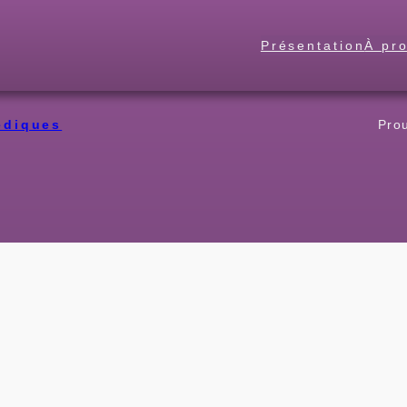
Présentation
À pr
ediques
Pro